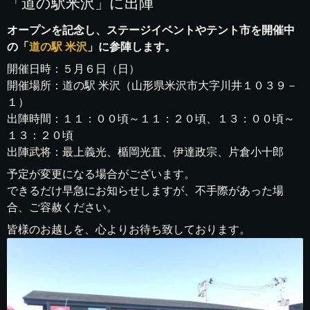
「道の駅米沢」に出陣
オープンを記念し、ステージイベントやテント市を開催中
の「
道の駅 米沢
」に参陣します。
開催日時：５月６日（日）
開催場所：道の駅 米沢（山形県米沢市大字川井１０３９－
１）
出陣時間：１１：００頃～１１：２０頃、１３：００頃～
１３：２０頃
出陣武将：最上義光、楯岡光直、伊達政宗、片倉小十郎
予定が変更になる場合がございます。
できるだけ早急にお知らせしますが、不手際があった場
合、ご容赦ください。
皆様のお越しを、心よりお待ち致しております。