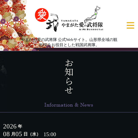
やまがた愛の武将隊 公式Webサイト。山形県全域の観
光PRをお役目とした戦国武将隊。
2026
年
08
05
15:00
月
日
（水）