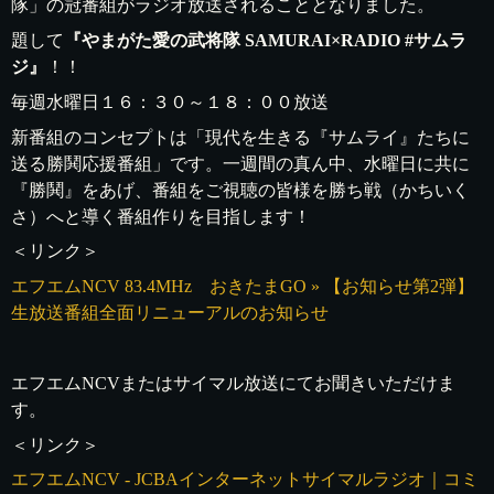
隊」の冠番組がラジオ放送されることとなりました。
題して
『やまがた愛の武将隊 SAMURAI×RADIO #サムラ
ジ』
！！
毎週水曜日１６：３０～１８：００放送
新番組のコンセプトは「現代を生きる『サムライ』たちに
送る勝鬨応援番組」です。一週間の真ん中、水曜日に共に
『勝鬨』をあげ、番組をご視聴の皆様を勝ち戦（かちいく
さ）へと導く番組作りを目指します！
＜リンク＞
エフエムNCV 83.4MHz おきたまGO » 【お知らせ第2弾】
生放送番組全面リニューアルのお知らせ
エフエムNCVまたはサイマル放送にてお聞きいただけま
す。
＜リンク＞
エフエムNCV - JCBAインターネットサイマルラジオ｜コミ