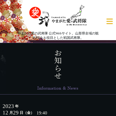
やまがた愛の武将隊 公式Webサイト。山形県全域の観
光PRをお役目とした戦国武将隊。
2023
年
12
29
19:40
月
日
（金）