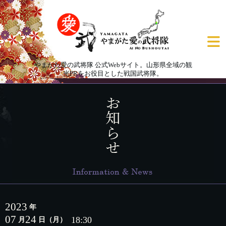
やまがた愛の武将隊 公式Webサイト。山形県全域の観
光PRをお役目とした戦国武将隊。
2023
年
07
24
18:30
月
日
（月）