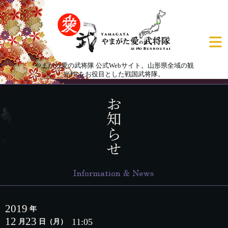
やまがた愛の武将隊 公式Webサイト。山形県全域の観
光PRをお役目とした戦国武将隊。
2019
年
12
23
11:05
月
日
（月）