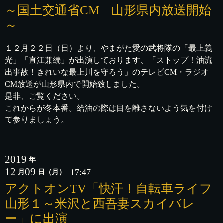
～国土交通省CM 山形県内放送開始
～
１２月２２日（日）より、やまがた愛の武将隊の「最上義
光」「直江兼続」が出演しております、「ストップ！油流
出事故！きれいな最上川を守ろう」のテレビCM・ラジオ
CM放送が山形県内で開始致しました。
是非、ご覧ください。
これからが冬本番。給油の際は目を離さないよう気を付け
て参りましょう。
2019
年
12
09
17:47
月
日
（月）
アクトオンTV「快汗！自転車ライフ
山形１～米沢と西吾妻スカイバレ
ー」に出演