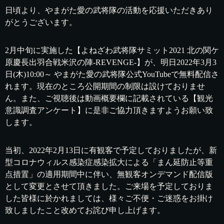
日頃より、やまがた愛の武将隊の活動を応援いただきあり
がとうございます。
2月中旬に実施した【よねざわ武将隊サミット2021 北の関ケ
原慶長出羽合戦米沢の陣-REVENGE-】が、明日2022年3月3
日(木)10:00～ やまがた愛の武将隊公式YouTubeで無料配信さ
れます。現在のところ公開期間の制限は設けておりませ
ん。また、ご視聴後は動画概要欄に記載されている【観光
意識調査アンケート】に是非ご協力頂きますようお願い致
します。
当初、2022年2月13日に有観客で予定しておりましたが、新
型コロナウィルス感染症感染拡大による「まん延防止等重
点措置」の適用期間中に伴い、無観客オンデマンド配信版
として変更とさせて頂きました。ご来場を予定しておりま
した皆様に於かれましては、様々ご不便・ご迷惑をお掛け
致しましたこと改めてお詫び申し上げます。