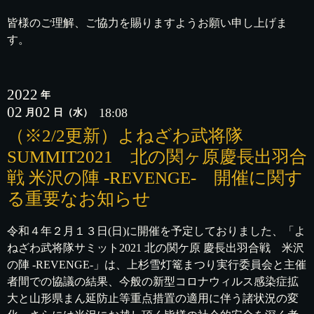
皆様のご理解、ご協力を賜りますようお願い申し上げま
す。
2022
年
02
02
18:08
月
日
（水）
（※2/2更新）よねざわ武将隊
SUMMIT2021 北の関ヶ原慶長出羽合
戦 米沢の陣 -REVENGE- 開催に関す
る重要なお知らせ
令和４年２月１３日(日)に開催を予定しておりました、「よ
ねざわ武将隊サミット2021 北の関ケ原 慶長出羽合戦 米沢
の陣 -REVENGE-」は、上杉雪灯篭まつり実行委員会と主催
者間での協議の結果、今般の新型コロナウィルス感染症拡
大と山形県まん延防止等重点措置の適用に伴う諸状況の変