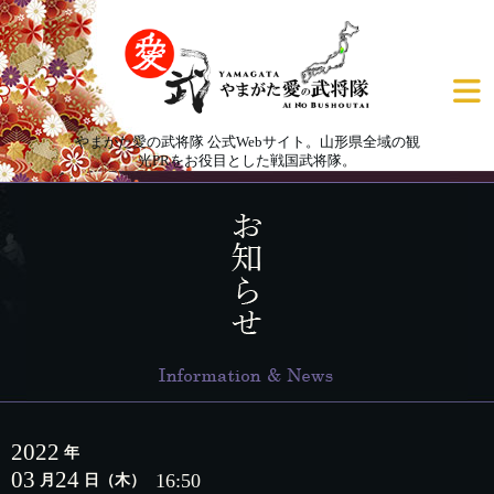
やまがた愛の武将隊 公式Webサイト。山形県全域の観
光PRをお役目とした戦国武将隊。
2022
年
03
24
16:50
月
日
（木）