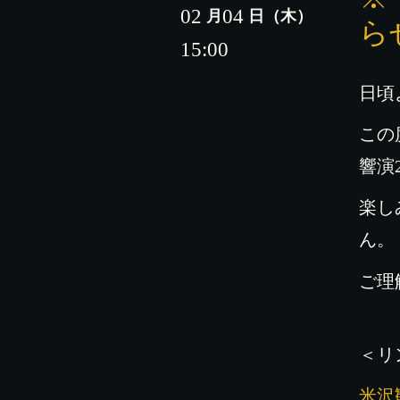
02
04
月
日
（木）
ら
15:00
日頃
この
響演
楽し
ん。
ご理
＜リ
米沢観