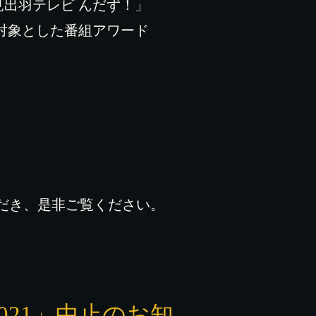
出羽テレビ んだず！」
対象とした番組アワード
。
ただき、是非ご覧ください。
021」中止のお知