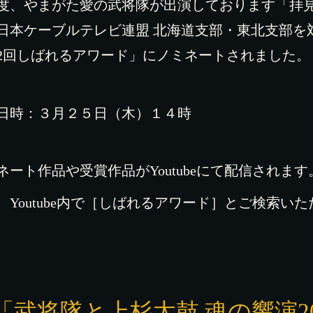
度、やまがた愛の武将隊が出演しております「拝見
日本ケーブルテレビ連盟 北海道支部・東北支部を
2回しばれるアワード」にノミネートされました。
日時：３月２５日（木）１４時
ネート作品や受賞作品がYoutubeにて配信されます
、Youtube内で［しばれるアワード］とご検索い
「武将隊と上杉太鼓 魂の響演2