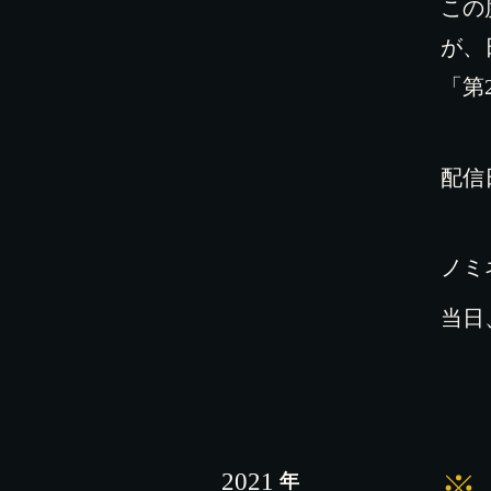
この
が、
「第
配信
ノミ
当日
2021
※
年