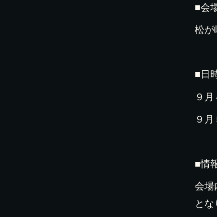
■会
松が
■日
９月
９月
■情
会場
とな