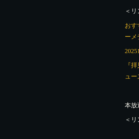
＜リ
おす
ーメ
20251
『拝
ュー
本放
＜