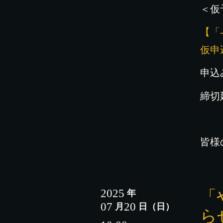
＜仮
【「-
仮申
申込
締切
皆様
2025
「
年
07
20
月
日
（日）
ら