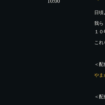
10:00
日頃
我ら
１０
これ
＜配
やまがた
＜配