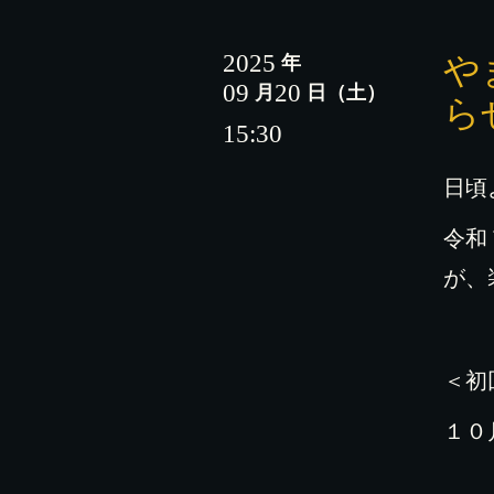
2025
や
年
09
20
月
日
（土）
ら
15:30
日頃
令和
が、
＜初
１０