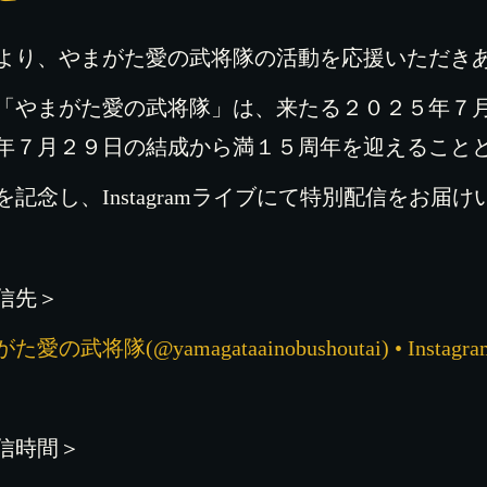
より、やまがた愛の武将隊の活動を応援いただき
「やまがた愛の武将隊」は、来たる２０２５年７
年７月２９日の結成から満１５周年を迎えること
を記念し、Instagramライブにて特別配信をお届
信先＞
愛の武将隊(@yamagataainobushoutai) • Instagra
信時間＞