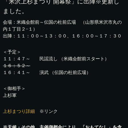
「米沢上杉まつり 開幕祭」に出陣※更新し
ました。
会場：米織会館前～伝国の杜前広場 （山形県米沢市丸の
内１丁目２−１）
出陣：１１：００～１３：００、１６：００～１７：３０
＜予定＞
１１：４７～ 民謡流し （米織会館前スタート）
１６：５２～
１６：４１～ 演武 （伝国の杜前広場）
＜御相手＞
上杉軍
上杉まつり詳細
※リンク
※天候・その他、主催側都合により、「おもてなし」を含