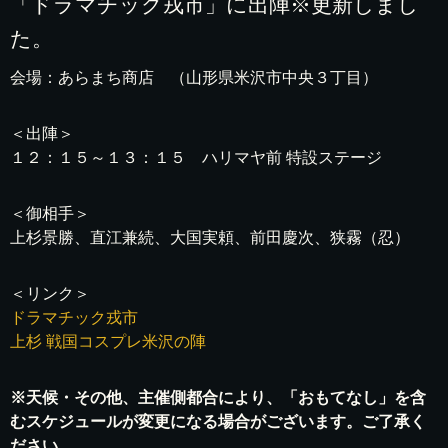
「ドラマチック戎市」に出陣※更新しまし
た。
会場：あらまち商店 （山形県米沢市中央３丁目）
＜出陣＞
１２：１５～１３：１５ ハリマヤ前 特設ステージ
＜御相手＞
上杉景勝、直江兼続、大国実頼、前田慶次、狭霧（忍）
＜リンク＞
ドラマチック戎市
上杉 戦国コスプレ米沢の陣
※天候・その他、主催側都合により、「おもてなし」を含
むスケジュールが変更になる場合がございます。ご了承く
ださい。