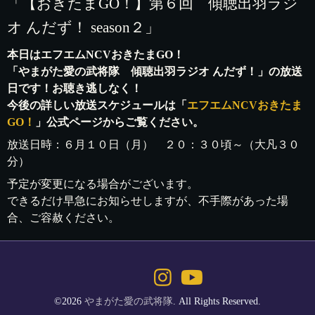
「【おきたまGO！】第６回 傾聴出羽ラジ
オ んだず！ season２」
本日はエフエムNCVおきたまGO！
「やまがた愛の武将隊 傾聴出羽ラジオ んだず！」の放送
日です！お聴き逃しなく！
今後の詳しい放送スケジュールは「
エフエムNCVおきたま
GO！
」公式ページからご覧ください。
放送日時：６月１０日（月） ２０：３０頃～（大凡３０
分）
予定が変更になる場合がございます。
できるだけ早急にお知らせしますが、不手際があった場
合、ご容赦ください。
©2026
やまがた愛の武将隊
. All Rights Reserved.