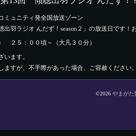
D】第13回 傾聴出羽ラジオ んだず！ se
コミュニティ発全国放送ゾーン
出羽ラジオ んだず！season２」の放送日です！
） ２５：００頃～（大凡３０分）
ざいます。
しますが、不手際があった場合、ご容赦ください
©2026
やまがた