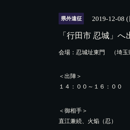
2019-12-08 
県外遠征
「行田市 忍城」へ
会場：忍城址東門 （埼玉
＜出陣＞
１４：００～１６：００
＜御相手＞
直江兼続、火焔（忍）