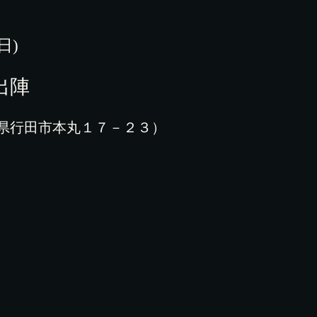
(日)
出陣
県行田市本丸１７－２３）