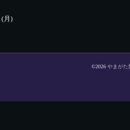
 (月)
©2026
やまがた