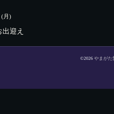
 (月)
お出迎え
©2026
やまがた