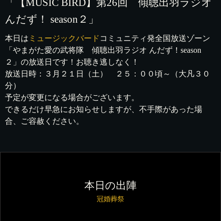
「【MUSIC BIRD】第26回 傾聴出羽ラジオ
んだず！ season２」
本日は
ミュージックバード
コミュニティ発全国放送ゾーン
「やまがた愛の武将隊 傾聴出羽ラジオ んだず！season
２」の放送日です！お聴き逃しなく！
放送日時：３月２１日（土） ２５：００頃～（大凡３０
分）
予定が変更になる場合がございます。
できるだけ早急にお知らせしますが、不手際があった場
合、ご容赦ください。
本日の出陣
冠婚葬祭