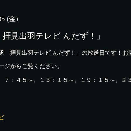
05 (金)
回 拝見出羽テレビ んだず！」
隊 拝見出羽テレビ んだず！」の放送日です！お
ページからご覧ください。
 ７：４５～、１３：１５～、１９：１５～、２
ビ