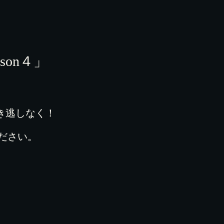
on４」
き逃しなく！
ださい。