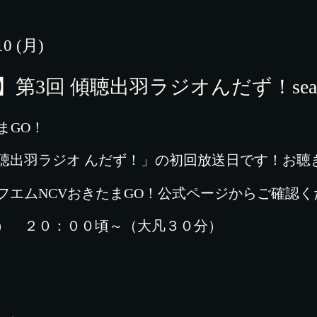
10 (月)
第3回 傾聴出羽ラジオんだず！seas
まGO！
聴出羽ラジオ んだず！」の初回放送日です！お聴
フエムNCVおきたまGO！公式ページからご確認く
） ２０：００頃～（大凡３０分）