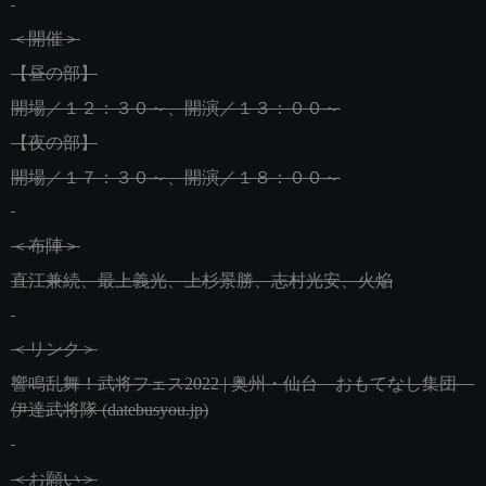
＜開催＞
【昼の部】
開場／１２：３０～、開演／１３：００～
【夜の部】
開場／１７：３０～、開演／１８：００～
＜布陣＞
直江兼続、最上義光、上杉景勝、志村光安、火焔
＜リンク＞
響鳴乱舞！武将フェス2022 | 奥州・仙台 おもてなし集団
伊達武将隊 (datebusyou.jp)
＜お願い＞