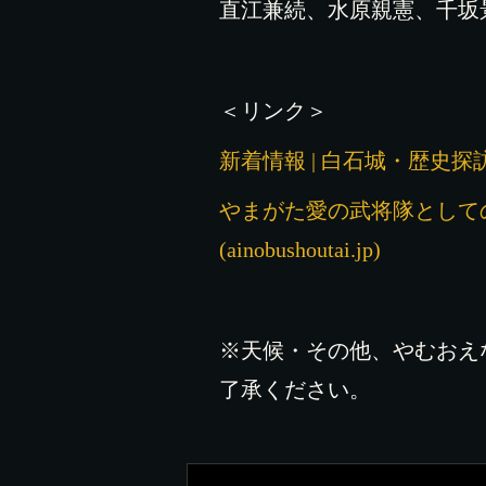
直江兼続、水原親憲、千坂
＜リンク＞
新着情報 | 白石城・歴史探訪ミ
やまがた愛の武将隊としての
(ainobushoutai.jp)
※天候・その他、やむおえ
了承ください。