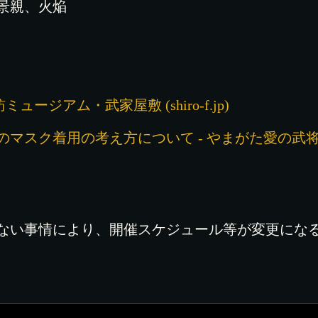
景親、火焔
ュージアム・武家屋敷 (shiro-f.jp)
マスク着用の考え方について - やまがた愛の武将
ない事情により、開催スケジュール等が変更にな