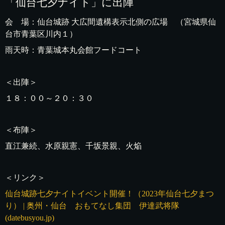
「仙台七夕ナイト」に出陣
会 場：仙台城跡 大広間遺構表示北側の広場 （宮城県仙
台市青葉区川内１）
雨天時：青葉城本丸会館フードコート
＜出陣＞
１８：００～２０：３０
＜布陣＞
直江兼続、水原親憲、千坂景親、火焔
＜リンク＞
仙台城跡七夕ナイトイベント開催！（2023年仙台七夕まつ
り） | 奥州・仙台 おもてなし集団 伊達武将隊
(datebusyou.jp)