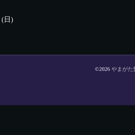
 (日)
©2026
やまがた