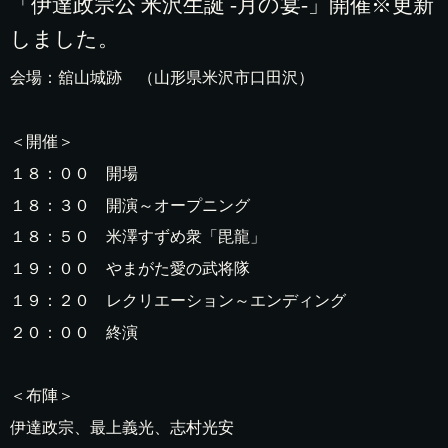
「伊達政宗公 米沢生誕 -月の宴-」開催※更新
しました。
会場：舘山城跡 （山形県米沢市口田沢）
＜開催＞
１８：００ 開場
１８：３０ 開演～オープニング
１８：５０ 米澤すずめ衆「毘龍」
１９：００ やまがた愛の武将隊
１９：２０ レクリエーション～エンディング
２０：００ 終演
＜布陣＞
伊達政宗、最上義光、志村光安