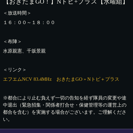
【おきたまGO！】Nトピ+プラス【水曜組】
＜放送時間＞
１６：００～１８：００
＜布陣＞
水原親憲、千坂景親
＜リンク＞
エフエムNCV 83.4MHz おきたまGO » Nトピ＋プラス
※都合により止む負えず一切の告知を経ず隊員の変更や途
中退出（緊急招集・関係者打合せ・保健管理等の運営上の
都合を含む）を実施する場合がございます。ご理解くださ
い。