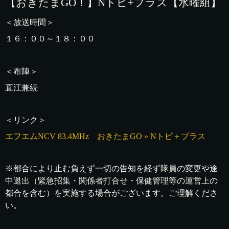
【おきたまGO！】Nトピ+プラス【水曜組】
＜放送時間＞
１６：００～１８：００
＜布陣＞
直江兼続
＜リンク＞
エフエムNCV 83.4MHz おきたまGO » Nトピ＋プラス
※都合により止む負えず一切の告知を経ず隊員の変更や途
中退出（緊急招集・関係者打合せ・保健管理等の運営上の
都合を含む）を実施する場合がございます。ご理解くださ
い。