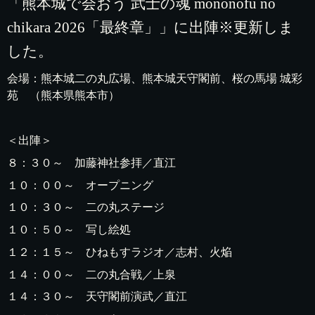
「熊本城で会おう 武士の魂 mononofu no
chikara 2026「最終章」」に出陣※更新しま
した。
会場：熊本城二の丸広場、熊本城天守閣前、桜の馬場 城彩
苑 （熊本県熊本市）
＜出陣＞
８：３０～ 加藤神社参拝／直江
１０：００～ オープニング
１０：３０～ 二の丸ステージ
１０：５０～ 写し絵処
１２：１５～ ひねもすラジオ／志村、火焔
１４：００～ 二の丸合戦／上泉
１４：３０～ 天守閣前演武／直江