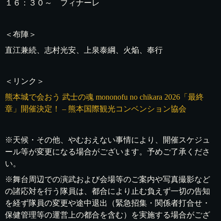
１６：３０～ フィナーレ
＜布陣＞
直江兼続、志村光安、上泉泰綱、火焔、奉行
＜リンク＞
熊本城で会おう 武士の魂 mononofu no chikara 2026「最終
章」開催決定！ – 熊本国際観光コンベンション協会
※天候・その他、やむおえない事情により、開催スケジュ
ール等が変更になる場合がございます。予めご了承くださ
い。
※舞台周辺での演武および会場等のご案内や写真撮影など
の諸応対を行う隊員は、都合により止む負えず一切の告知
を経ず隊員の変更や途中退出（緊急招集・関係者打合せ・
保健管理等の運営上の都合を含む）を実施する場合がござ