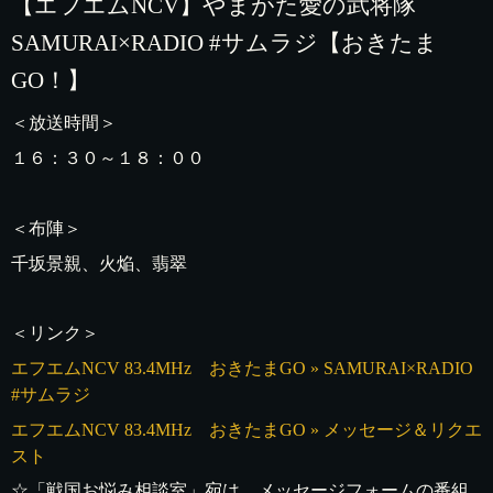
【エフエムNCV】やまがた愛の武将隊
SAMURAI×RADIO #サムラジ【おきたま
GO！】
＜放送時間＞
１６：３０～１８：００
＜布陣＞
千坂景親、火焔、翡翠
＜リンク＞
エフエムNCV 83.4MHz おきたまGO » SAMURAI×RADIO
#サムラジ
エフエムNCV 83.4MHz おきたまGO » メッセージ＆リクエ
スト
☆「戦国お悩み相談室」宛は、メッセージフォームの番組