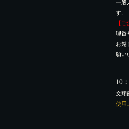
一般
す。
【ご
理番
お越
願い
10
文翔
使用