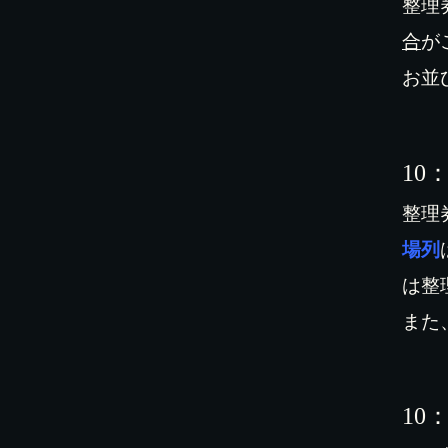
整理
合
が
お並
1
0
整理
場列
は整
また
10