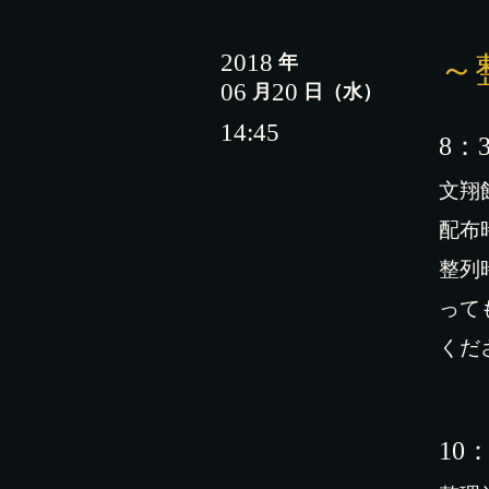
2018
～
年
06
20
月
日
（水）
14:45
8
：
文翔
配布
整列
って
くだ
10