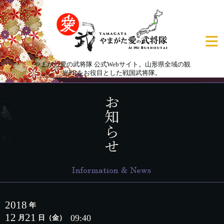
やまがた愛の武将隊 公式Webサイト。山形県全域の観
光PRをお役目とした戦国武将隊。
2018
年
12
21
09:40
月
日
（金）