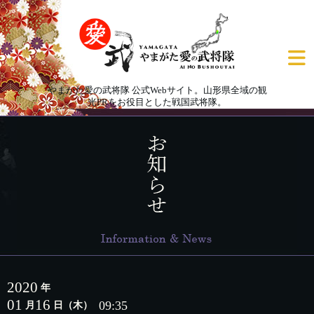
やまがた愛の武将隊 公式Webサイト。山形県全域の観
光PRをお役目とした戦国武将隊。
2020
年
01
16
09:35
月
日
（木）